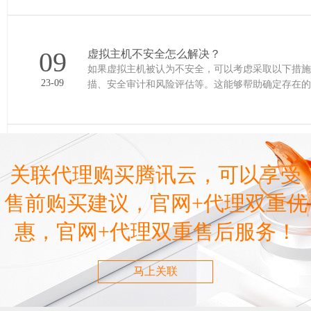
09
虚拟主机不安全怎么解决？
如果虚拟主机被认为不安全，可以考虑采取以下措施： 评估安全风险：对虚拟主机进行全面的安全评估，包括
23-09
描、安全审计和风险评估等。这能够帮助确定存在的
确保虚拟主机上的操作系……
09
虚拟主机可以做哪些业务？
关联代理购买腾讯云，可以享受
虚拟主机是一种将物理服务器划分为多个虚拟环境的
23-09
以提供以下一些常见的业务： 网站托管：虚拟主机是最常见的网站托管解决方案之一。用户可以将自己的网站文件和数
售前购买建议，官网+代理双重优
据库放置在虚拟主机的环境……
惠，官网+代理双重售后服务！
09
马上关联
虚拟主机FTP无法登陆是什么原因？
虚拟主机FTP无法登录的原因可能有以下几种： 错误的用户名或密码：请确保输入的FTP用户名和密码是正确的，注意
23-09
区分大小写。 IP地址限制：虚拟主机可能设置了IP