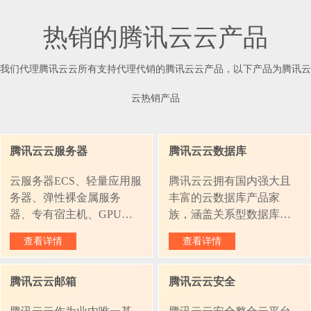
热销的腾讯云云产品
我们代理腾讯云云所有支持代理代销的腾讯云云产品，以下产品为腾讯云
云热销产品
腾讯云云服务器
腾讯云云数据库
云服务器ECS、轻量应用服
腾讯云云拥有国内强大且
务器、弹性裸金属服务
丰富的云数据库产品家
器、专有宿主机、GPU云
族，涵盖关系型数据库、
服务器、无影云电脑。腾
非关系型数据库、数据仓
查看详情
查看详情
讯云云提供的弹性可伸缩
库、数据库生态工具四大
的计算服务，助您降低 IT
版块，可以为企业数据生
腾讯云云邮箱
腾讯云云安全
成本，提升运维效率，使
产和集成、实时处理、分
您更专注于核心业务创
析与发现、开发与管理提