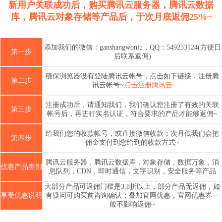
新用户关联成功后，购买腾讯云服务器，腾讯云数据
库，腾讯云对象存储等产品后，于次月底返佣25%~
添加我们的微信：ganshangwoniu，QQ：549233124(方便日
第一步
后联系返佣)
确保浏览器没有登陆腾讯云帐号，点击如下链接，注册腾
第二步
讯云帐号~
点击注册腾讯云
注册成功后，请通知我们，我们确认您注册了有效的关联
第三步
帐号后，再进行实名认证，符合要求的产品才能够返佣~
给我们您的收款帐号，或直接微信收款；次月低我们会把
第四步
佣金支付到您给到的收款方式~
腾讯云服务器，腾讯云数据库，对象存储，数据万象，消
优惠产品类别
息队列，CDN，即时通信，文字识别，安全服务等产品
大部分产品可返佣门槛是3.8折以上，部分产品无返佣，如
享受优惠说明
有疑问可购买前咨询确认；叠加官网优惠，官网优惠券一
般不影响返佣~