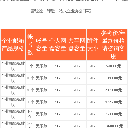
营经验，缔造一站式企业办公邮箱！~
参考价/年
帐
企业邮箱
帐号
个人网
共享网
附件
最终价格
号
产品规格
容量
盘容量
盘容量
大小
请咨询客
数
服
企业邮箱标准
5个
无限制
5G
20G
4G
540.00元
版
企业邮箱标准
10个
无限制
5G
20G
4G
1080.00元
版
企业邮箱标准
20个
无限制
5G
20G
4G
2070.00元
版
企业邮箱标准
50个
无限制
5G
20G
4G
4725.00元
版
企业邮箱标准
100
无限制
5G
20G
4G
7600.00元
个
版
企业邮箱标准
200
无限制
5G
20G
4G
13600.00元