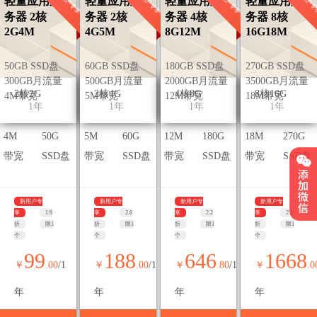
新用户专享
新用户专享
新用户专享
新用户专
轻量应用服
轻量应用服
轻量应用服
轻量应用服
务器 2核
务器 2核
务器 4核
务器 8核
2G4M
4G5M
8G12M
16G18M
50GB SSD盘
60GB SSD盘
180GB SSD盘
270GB SSD盘
300GB月流量
500GB月流量
2000GB月流量
3500GB月流量
2核2G
2核4G
4核8G
8核16G
4M带宽
5M带宽
12M带宽
18M带宽
1年
1年
1年
1年
4M
50G
5M
60G
12M
180G
18M
270G
带宽
SSD盘
带宽
SSD盘
带宽
SSD盘
带宽
SSD盘
新用户专
新用户专
新用户专
新用户专
享
1.9
享
2.6
享
2.2
享
2.2
折
限1
折
限1
折
限1
折
限1
个
个
个
个
99
188
646
1668
￥
.00
/1
￥
.00
/1
￥
.80
/1
￥
.0
年
年
年
年