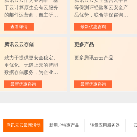
腾讯云云作为业内唯一基
腾讯云云安全整合云平台
新。经十一年深厚技术积
供全链路生命周期的服
于云计算原生公有云服务
等保测评经验和云安全产
淀，腾讯云云弹性计算技
务。
的邮件运营商，自主研发
品优势，联合等保咨询、
术先进、性能优异、 稳如
腾讯云邮箱。腾讯云邮箱
等保测评机构等合作资
磐石，致力于提供永不停
查看详情
最新优惠咨询
拥有与支付宝同等级的安
源，提供一站式等保测评
机的计算服务。
全攻防体系，每用户不限
服务，覆盖等保定级、备
腾讯云云存储
更多产品
容量，多终端支持，钉+邮
案、建设整改及测评阶
随时随地轻松办公，支持
段，助您快速通过等保测
致力于提供更安全稳定、
更多腾讯云云产品
企业邮箱本地部署，符合
评。驱动企业高速、便
更优化、无缝上云的智能
全栈国产化要求，同时售
捷、高价值的数据化转型
数据存储服务，为企业上
后7*24小时VIP服务支持，
云、实现数字化转型奠定
保障数据迁移无缝对接。
最新优惠咨询
最新优惠咨询
数据基础。腾讯云云对象
存储推出全新预留空间产
品（Reserved Capacity），
客户购买一年的预留空
间，较按量付费，最高可
节省 70% 的费用。
腾讯云云最新活动
新用户特惠产品
轻量应用服务器
云