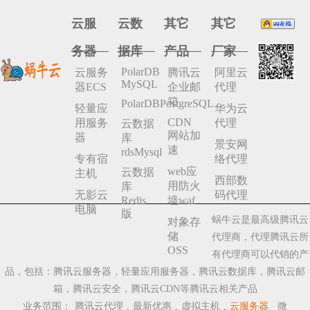
你的I……
云服
云数
其它
其它
务器
据库
产品
厂家
09
虚拟主机实现可扩展的云计算方案
PolarDB
云服务
腾讯云
阿里云
MySQL
虚拟云主机是一种基于云计算技术的虚拟化解决方案
器ECS
企业邮
代理
23-09
展的云计算方案的一些关键点： 虚拟化技术：虚拟云主机通过使用虚拟化技术，将物理服务器分割成多个虚拟机实例。
箱
PolarDBPostgreSQL
轻量应
华为云
每个虚拟机实例可以独立运……
CDN
用服务
代理
云数据
网站加
器
库
景安网
速
rdsMysql
专有宿
络代理
web应
云数据
主机
09
虚拟主机为什么要升级？
西部数
用防火
库
虚拟主机升级可以带来以下几个主要的好处和理由： 资源扩展：虚拟主机升级可以提供更多的资源，如更大的存储
无影云
码代理
Redis
墙waf
23-09
间、更高的带宽、更多的CPU和内存等。这可以使
电脑
版
蜗牛云是最高级腾讯云
对象存
提升网站性能：升级虚……
储
代理商，代理腾讯云所
OSS
有代理商可以代销的产
品，包括：腾讯云服务器，轻量应用服务器，腾讯云数据库，腾讯云邮
09
多线和双线主机有什么区别？
箱，腾讯云安全，腾讯云CDN等腾讯云相关产品
多线主机和双线主机是虚拟主机服务提供商所提供的两
业务范围：
腾讯云代理
,
最新优惠
,
虚拟主机
,
云服务器
微