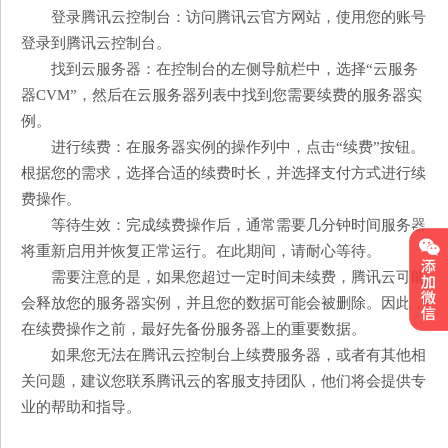
登录腾讯云控制台：访问腾讯云官方网站，使用您的账号
登录到腾讯云控制台。
找到云服务器：在控制台的左侧导航栏中，选择“云服务
器CVM”，然后在云服务器列表中找到您需要续费的服务器实
例。
进行续费：在服务器实例的操作列中，点击“续费”按钮。
根据您的需求，选择合适的续费时长，并选择支付方式进行续
费操作。
等待生效：完成续费操作后，通常需要几分钟时间服务器
将重新启用并恢复正常运行。在此期间，请耐心等待。
需要注意的是，如果您超过一定时间未续费，腾讯云可能
会释放您的服务器实例，并且您的数据可能会被删除。因此，
在续费操作之前，最好先备份服务器上的重要数据。
如果您无法在腾讯云控制台上续费服务器，或者有其他相
关问题，建议您联系腾讯云的客服支持团队，他们将会提供专
业的帮助和指导。