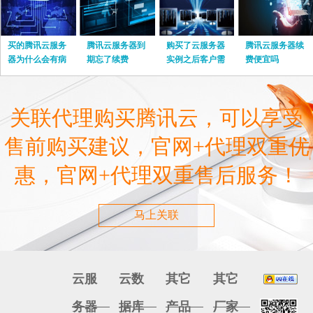
买的腾讯云服务
腾讯云服务器到
购买了云服务器
腾讯云服务器续
器为什么会有病
期忘了续费
实例之后客户需
费便宜吗
毒
要
关联代理购买腾讯云，可以享受
售前购买建议，官网+代理双重优
惠，官网+代理双重售后服务！
马上关联
云服
云数
其它
其它
务器
据库
产品
厂家