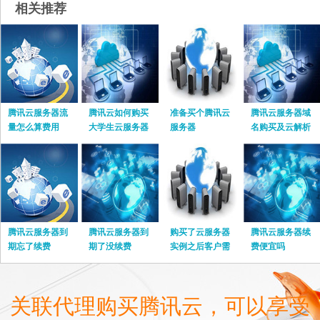
相关推荐
腾讯云服务器流
腾讯云如何购买
准备买个腾讯云
腾讯云服务器域
量怎么算费用
大学生云服务器
服务器
名购买及云解析
腾讯云服务器到
腾讯云服务器到
购买了云服务器
腾讯云服务器续
期忘了续费
期了没续费
实例之后客户需
费便宜吗
要
关联代理购买腾讯云，可以享受