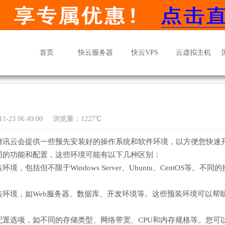
首页
快云服务器
快云VPS
云虚拟主机
-23 06:49:00
浏览量：1227℃
腾讯云会提供一些预先安装好的操作系统和软件环境，以方便您快速
同的功能和配置，这些环境可能有以下几种区别：
但不限于Windows Server、Ubuntu、CentOS等。不同的
环境，如Web服务器、数据库、开发环境等。这些预装环境可以帮
。
置选项，如不同的存储类型、网络带宽、CPU和内存规格等。您可