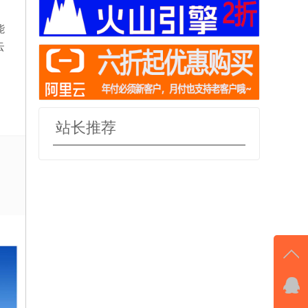
能
云
站长推荐
在线