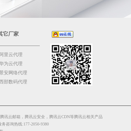
其它厂家
阿里云代理
华为云代理
景安网络代理
西部数码代理
腾讯云邮箱，腾讯云安全，腾讯云CDN等腾讯云相关产品
业务咨询热线:177-2050-9380