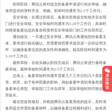
初审阶段：腾讯云将对提交的备案申请进行初步审核，确
保所提供的资料齐全、准确。初审时间通常为2-5个工作日。
安全审核：在通过初审后，备案信息将提交给相关安全部
门进行安全审核。安全审核时间通常为3-20个工作日，具体时
间根据备案信息的复杂程度和安全审核部门的工作负荷而定。
通知核实：一旦通过安全审核，腾讯云将通知您的备案主
体，要求进行核实确认。您需要按照要求提供进一步的证明文
件，以确保备案信息的真实性和准确性。核实阶段时间通常为
3-10个工作日。
最终审核：在核实确认阶段完成后，腾讯云将进行最终备
案审核。最终审核时间通常为2-5个工作日。
总体上，备案审核时间通常需要几个工作日到几个星期不
等。然而，由于各种因素的影响，例如备案申请的准备程度、
备案单位类型、审核部门工作负荷等，实际审核时间可能会有
所延长。
建议您提前规划，并根据腾讯云备案系统的提示，及时准
备和提交所需的备案材料，以确保备案过程顺利进行。如有具