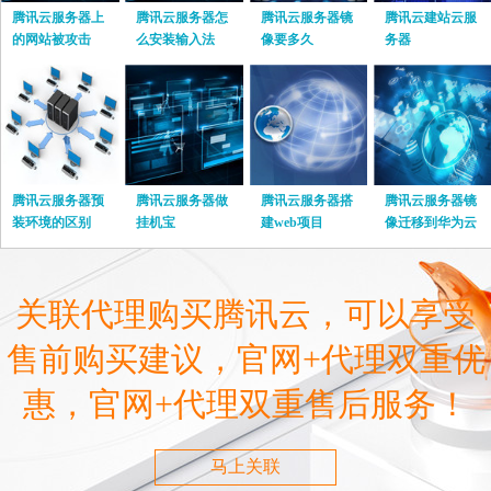
腾讯云服务器上
腾讯云服务器怎
腾讯云服务器镜
腾讯云建站云服
的网站被攻击
么安装输入法
像要多久
务器
腾讯云服务器预
腾讯云服务器做
腾讯云服务器搭
腾讯云服务器镜
装环境的区别
挂机宝
建web项目
像迁移到华为云
关联代理购买腾讯云，可以享受
售前购买建议，官网+代理双重优
惠，官网+代理双重售后服务！
马上关联