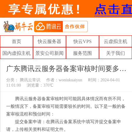
首页
快云服务器
快云VPS
云虚拟主机
国内虚拟主机
景安公司新闻
服务范围
关于我们
广东腾讯云服务器备案审核时间要多久完成
分类：
腾讯云常识
作者：
woniukuaiyun
时间：2024-04-01
11:01:00
浏览量：370℃
腾讯云服务器备案审核时间可能因具体情况而有所不同，
一般情况下，备案审核可能需要较长的时间。以下是一般的备
案审核流程和预估时间：
提交备案申请：在腾讯云备案系统中填写并提交备案申
请，上传相关资料和证明文件。