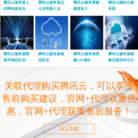
腾讯云服务器上
腾讯云服务器怎
腾讯云服务器镜
腾讯云建站云服
的网站被攻击
么安装输入法
像要多久
务器
腾讯云服务器预
腾讯云服务器做
腾讯云服务器搭
腾讯云服务器镜
装环境的区别
挂机宝
建web项目
像迁移到华为云
关联代理购买腾讯云，可以享受
售前购买建议，官网+代理双重优
惠，官网+代理双重售后服务！
马上关联