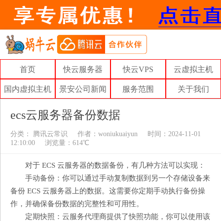
首页
快云服务器
快云VPS
云虚拟主机
国内虚拟主机
景安公司新闻
服务范围
关于我们
ecs云服务器备份数据
分类：
腾讯云常识
作者：
woniukuaiyun
时间：2024-11-01
12:10:00
浏览量：614℃
对于 ECS 云服务器的数据备份，有几种方法可以实现：
手动备份：你可以通过手动复制数据到另一个存储设备来
备份 ECS 云服务器上的数据。这需要你定期手动执行备份操
作，并确保备份数据的完整性和可用性。
定期快照：云服务代理商提供了快照功能，你可以使用该