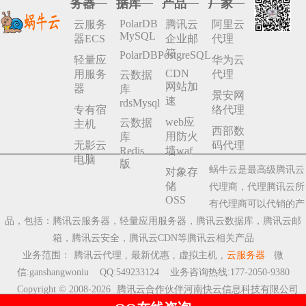
务器
据库
产品
厂家
PolarDB
云服务
腾讯云
阿里云
MySQL
器ECS
企业邮
代理
箱
PolarDBPostgreSQL
轻量应
华为云
CDN
用服务
代理
云数据
网站加
器
库
景安网
速
rdsMysql
专有宿
络代理
web应
云数据
主机
西部数
用防火
库
无影云
码代理
Redis
墙waf
电脑
版
蜗牛云是最高级腾讯云
对象存
储
代理商，代理腾讯云所
OSS
有代理商可以代销的产
品，包括：腾讯云服务器，轻量应用服务器，腾讯云数据库，腾讯云邮
箱，腾讯云安全，腾讯云CDN等腾讯云相关产品
业务范围：
腾讯云代理
,
最新优惠
,
虚拟主机
,
云服务器
微
信:ganshangwoniu QQ:549233124 业务咨询热线:177-2050-9380
Copyright © 2008-2026
腾讯云合作伙伴河南快云信息科技有限公司