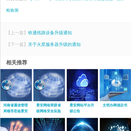
检验测
【上一篇】
铁通线路设备升级通知
【下一篇】
关于火星服务器升级的通知
相关推荐
河南省通信管理
景安网络荣获省
景安网站平台升
文明办网倡议书
局领导莅临景安
级网络安全应急
级公告
网络指导工作
服务支撑单位