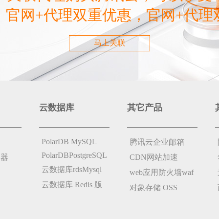
，官网+代理双重优惠，官网+代理
马上关联
云数据库
其它产品
PolarDB MySQL
腾讯云企业邮箱
PolarDBPostgreSQL
务器
CDN网站加速
云数据库rdsMysql
web应用防火墙waf
云数据库 Redis 版
对象存储 OSS