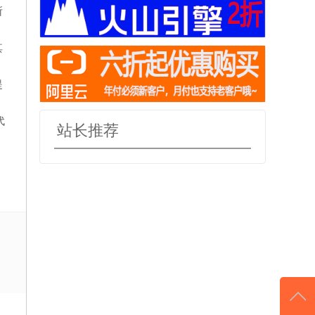
所
其
提
代
站长推荐