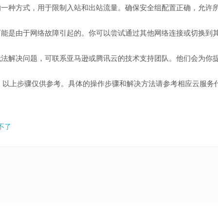
的一种方式，用于限制入站和出站流量。确保安全组配置正确，允许
可能是由于网络故障引起的。你可以尝试通过其他网络连接或切换到
无法解决问题，可联系亚马逊或腾讯云的技术支持团队。他们会为你
，以上步骤仅供参考。具体的操作步骤和解决方法请参考相应云服务
不了