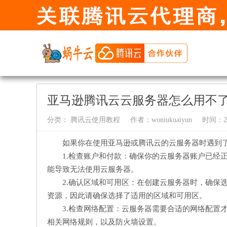
亚马逊腾讯云云服务器怎么用不
分类：
腾讯云使用教程
作者：
woniukuaiyun
时间：202
如果你在使用亚马逊或腾讯云的云服务器时遇到
1.检查账户和付款：确保你的云服务器账户已经
能导致无法使用云服务器。
2.确认区域和可用区：在创建云服务器时，确保
资源，因此请确保选择了适用的区域和可用区。
3.检查网络配置：云服务器需要合适的网络配置
相关网络规则，以及防火墙设置。