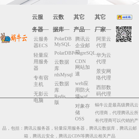
云服
云数
其它
其它
务器
据库
产品
厂家
PolarDB
云服务
腾讯云
阿里云
MySQL
器ECS
企业邮
代理
箱
PolarDBPostgreSQL
轻量应
华为云
CDN
用服务
代理
云数据
网站加
器
库
景安网
速
rdsMysql
专有宿
络代理
web应
云数据
主机
西部数
用防火
库
无影云
码代理
Redis
墙waf
电脑
版
蜗牛云是最高级腾讯云
对象存
储
代理商，代理腾讯云所
OSS
有代理商可以代销的产
品，包括：腾讯云服务器，轻量应用服务器，腾讯云数据库，腾讯云邮
箱，腾讯云安全，腾讯云CDN等腾讯云相关产品