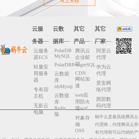
马上关联
云服
云数
其它
其它
务器
据库
产品
厂家
PolarDB
云服务
腾讯云
阿里云
MySQL
器ECS
企业邮
代理
箱
PolarDBPostgreSQL
轻量应
华为云
CDN
用服务
代理
云数据
网站加
器
库
景安网
速
rdsMysql
专有宿
络代理
web应
云数据
主机
西部数
用防火
库
无影云
码代理
Redis
墙waf
电脑
版
蜗牛云是最高级腾讯云
对象存
储
代理商，代理腾讯云所
OSS
有代理商可以代销的产